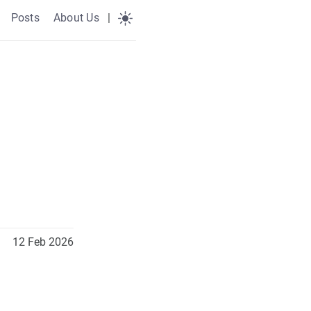
Posts
About Us
|
12 Feb 2026