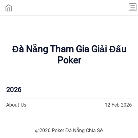
Đà Nẵng Tham Gia Giải Đấu
Poker
2026
About Us
12 Feb 2026
@2026 Poker Đà Nẵng Chia Sẻ