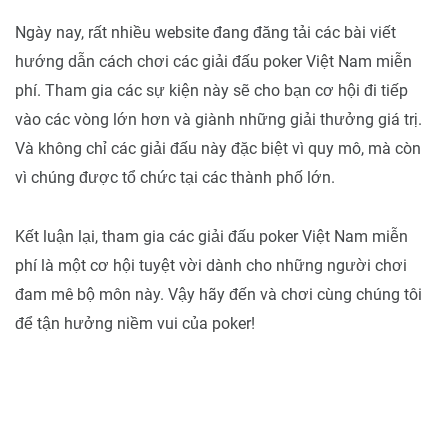
Ngày nay, rất nhiều website đang đăng tải các bài viết
hướng dẫn cách chơi các giải đấu poker Việt Nam miễn
phí. Tham gia các sự kiện này sẽ cho bạn cơ hội đi tiếp
vào các vòng lớn hơn và giành những giải thưởng giá trị.
Và không chỉ các giải đấu này đặc biệt vì quy mô, mà còn
vì chúng được tổ chức tại các thành phố lớn.
Kết luận lại, tham gia các giải đấu poker Việt Nam miễn
phí là một cơ hội tuyệt vời dành cho những người chơi
đam mê bộ môn này. Vậy hãy đến và chơi cùng chúng tôi
để tận hưởng niềm vui của poker!