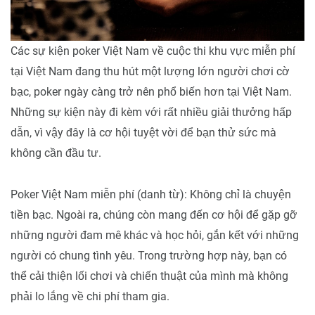
Các sự kiện poker Việt Nam về cuộc thi khu vực miễn phí
tại Việt Nam đang thu hút một lượng lớn người chơi cờ
bạc, poker ngày càng trở nên phổ biến hơn tại Việt Nam.
Những sự kiện này đi kèm với rất nhiều giải thưởng hấp
dẫn, vì vậy đây là cơ hội tuyệt vời để bạn thử sức mà
không cần đầu tư.
Poker Việt Nam miễn phí (danh từ): Không chỉ là chuyện
tiền bạc. Ngoài ra, chúng còn mang đến cơ hội để gặp gỡ
những người đam mê khác và học hỏi, gắn kết với những
người có chung tình yêu. Trong trường hợp này, bạn có
thể cải thiện lối chơi và chiến thuật của mình mà không
phải lo lắng về chi phí tham gia.