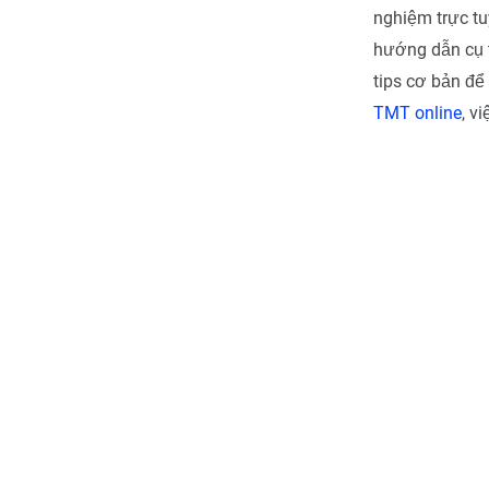
nghiệm trực tu
hướng dẫn cụ 
tips cơ bản để
TMT online
, v