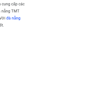
 cung cấp các
đà nẵng TMT
 Với
đà nẵng
ết.