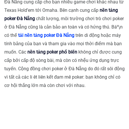
Đà Nẵng cung cấp cho bạn nhiều game chơi khác nhau từ
Texas Hold’em tới Omaha. Bên cạnh cung cấp
nền tảng
poker Đà Nẵng
chất lượng, môi trường chơi trò chơi poker
ở Đà Nẵng cũng là cản bảo an toàn và có hứng thú. Báº¡n
có thể
tải nền tảng poker Đà Nẵng
trên di động hoặc máy
tính bảng của bạn và tham gia vào mọi thời điểm mà bạn
muốn. Các
nền tảng poker phổ biến
không chỉ được cung
cấp bởi cấp độ sòng bài, mà còn có nhệ̀u ứng dụng trực
tuyến. Cộng đồng chơi poker ở Đà Nẵng do đó rất sôi động
vì tất cả các li êt liên kết đam mê poker: bạn không chỉ có
cơ hội thắng lớn mà còn chơi với nhau.