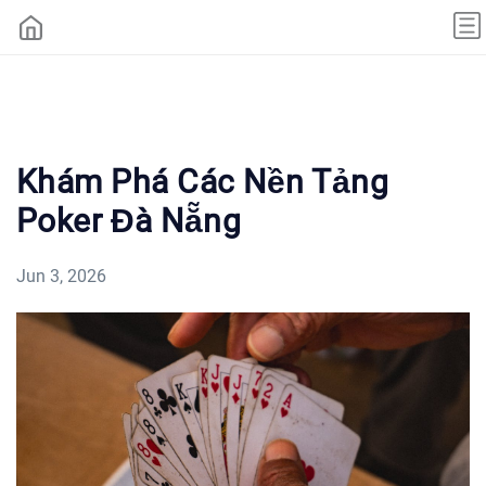
Khám Phá Các Nền Tảng
Poker Đà Nẵng
Jun 3, 2026