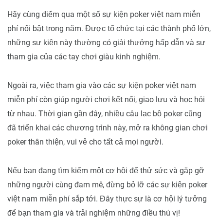
Hãy cùng điểm qua một số sự kiện poker việt nam miễn
phí nổi bật trong năm. Được tổ chức tại các thành phố lớn,
những sự kiện này thường có giải thưởng hấp dẫn và sự
tham gia của các tay chơi giàu kinh nghiệm.
Ngoài ra, việc tham gia vào các sự kiện poker việt nam
miễn phí còn giúp người chơi kết nối, giao lưu và học hỏi
từ nhau. Thời gian gần đây, nhiều câu lạc bộ poker cũng
đã triển khai các chương trình này, mở ra không gian chơi
poker thân thiện, vui vẻ cho tất cả mọi người.
Nếu bạn đang tìm kiếm một cơ hội để thử sức và gặp gỡ
những người cùng đam mê, đừng bỏ lỡ các sự kiện poker
việt nam miễn phí sắp tới. Đây thực sự là cơ hội lý tưởng
để bạn tham gia và trải nghiệm những điều thú vị!