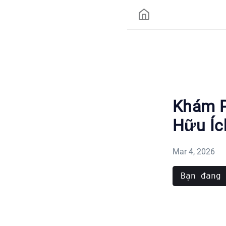
Khám P
Hữu Íc
Mar 4, 2026